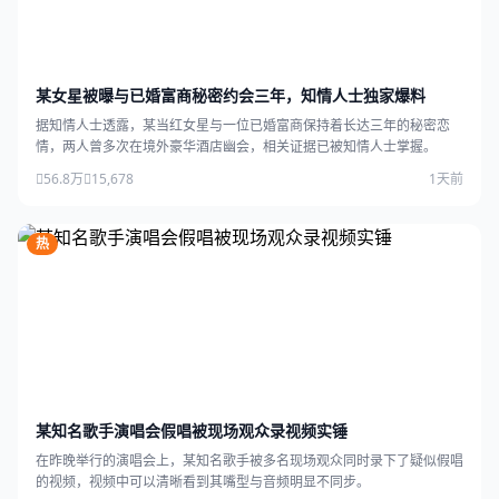
某女星被曝与已婚富商秘密约会三年，知情人士独家爆料
据知情人士透露，某当红女星与一位已婚富商保持着长达三年的秘密恋
情，两人曾多次在境外豪华酒店幽会，相关证据已被知情人士掌握。
56.8万
15,678
1天前
热
某知名歌手演唱会假唱被现场观众录视频实锤
在昨晚举行的演唱会上，某知名歌手被多名现场观众同时录下了疑似假唱
的视频，视频中可以清晰看到其嘴型与音频明显不同步。