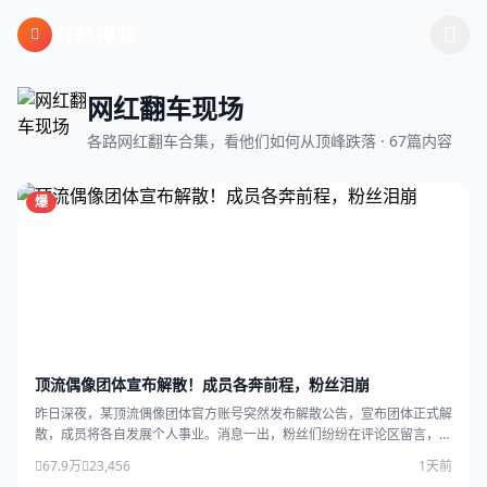
跳过导航
有料视频
网红翻车现场
各路网红翻车合集，看他们如何从顶峰跌落 · 67篇内容
爆
顶流偶像团体宣布解散！成员各奔前程，粉丝泪崩
昨日深夜，某顶流偶像团体官方账号突然发布解散公告，宣布团体正式解
散，成员将各自发展个人事业。消息一出，粉丝们纷纷在评论区留言，场
面感人。
67.9万
23,456
1天前