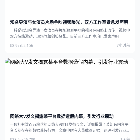
知名导演与女演员片场争吵视频曝光，双方工作室紧急发声明
一段疑似知名导演与女演员在片场激烈争吵的视频在网络上流传，视频中
双方情绪激动，现场气氛剑拔弩张。目前两方工作室均已发表声明。
8.9万
2,156
7小时前
网络大V发文揭露某平台数据造假内幕，引发行业震动
一位拥有数百万粉丝的网络大V昨日发布长文，详细揭露了某知名内容平
台长期存在的数据造假行为，文章中附有大量截图证据，迅速引发行业广
泛关注。
23.5万
6,789
1天前