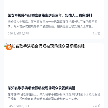
某女星被曝与已婚富商秘密约会三年，知情人士独家爆料
据知情人士透露，某当红女星与一位已婚富商保持着长达三年的秘密恋
情，两人曾多次在境外豪华酒店幽会，相关证据已被知情人士掌握。
56.8万
15,678
1天前
热
某知名歌手演唱会假唱被现场观众录视频实锤
在昨晚举行的演唱会上，某知名歌手被多名现场观众同时录下了疑似假唱
的视频，视频中可以清晰看到其嘴型与音频明显不同步。
45.6万
18,923
2天前