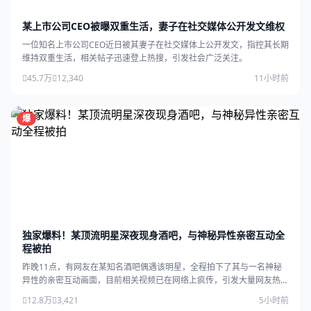
某上市公司CEO被曝双重生活，妻子在社交媒体公开发文维权
一位知名上市公司CEO近日被其妻子在社交媒体上公开发文，指控其长期
维持双重生活，相关帖子迅速登上热搜，引发社会广泛关注。
45.7万
12,340
11小时前
爆
独家爆料！某顶流明星深夜现身酒吧，与神秘异性亲密互动全
程被拍
昨晚11点，有网友在某知名酒吧偶遇该明星，全程拍下了其与一名神秘
异性的亲密互动画面，目前相关视频已在网络上疯传，引发大量网友热
议。
12.8万
3,421
5小时前