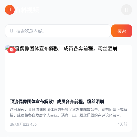
跳过导航
有料视频
搜索
爆
顶流偶像团体宣布解散！成员各奔前程，粉丝泪崩
昨日深夜，某顶流偶像团体官方账号突然发布解散公告，宣布团体正式解
散，成员将各自发展个人事业。消息一出，粉丝们纷纷在评论区留言，场
面感人。
67.9万
23,456
1天前