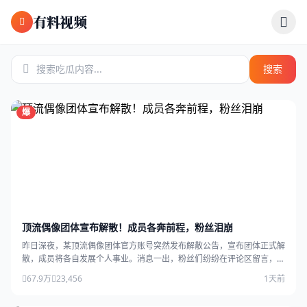
跳过导航
有料视频
搜索
爆
顶流偶像团体宣布解散！成员各奔前程，粉丝泪崩
昨日深夜，某顶流偶像团体官方账号突然发布解散公告，宣布团体正式解
散，成员将各自发展个人事业。消息一出，粉丝们纷纷在评论区留言，场
面感人。
67.9万
23,456
1天前