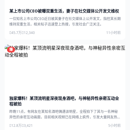
某上市公司CEO被曝双重生活，妻子在社交媒体公开发文维权
一位知名上市公司CEO近日被其妻子在社交媒体上公开发文，指控其长期
维持双重生活，相关帖子迅速登上热搜，引发社会广泛关注。
45.7万
12,340
11小时前
爆
独家爆料！某顶流明星深夜现身酒吧，与神秘异性亲密互动全
程被拍
昨晚11点，有网友在某知名酒吧偶遇该明星，全程拍下了其与一名神秘
异性的亲密互动画面，目前相关视频已在网络上疯传，引发大量网友热
议。
12.8万
3,421
5小时前