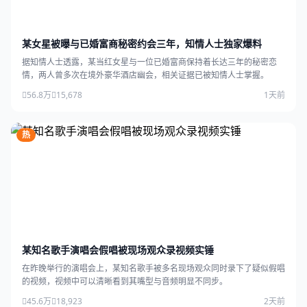
某女星被曝与已婚富商秘密约会三年，知情人士独家爆料
据知情人士透露，某当红女星与一位已婚富商保持着长达三年的秘密恋
情，两人曾多次在境外豪华酒店幽会，相关证据已被知情人士掌握。
56.8万
15,678
1天前
热
某知名歌手演唱会假唱被现场观众录视频实锤
在昨晚举行的演唱会上，某知名歌手被多名现场观众同时录下了疑似假唱
的视频，视频中可以清晰看到其嘴型与音频明显不同步。
45.6万
18,923
2天前