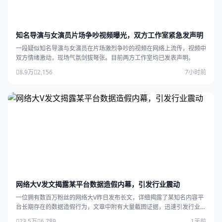
知名导演与女演员片场争吵视频曝光，双方工作室紧急发声明
一段疑似知名导演与女演员在片场激烈争吵的视频在网络上流传，视频中
双方情绪激动，现场气氛剑拔弩张。目前两方工作室均已发表声明。
8.9万
2,156
7小时前
网络大V发文揭露某平台数据造假内幕，引发行业震动
一位拥有数百万粉丝的网络大V昨日发布长文，详细揭露了某知名内容平
台长期存在的数据造假行为，文章中附有大量截图证据，迅速引发行业广
泛关注。
23.5万
6,789
1天前