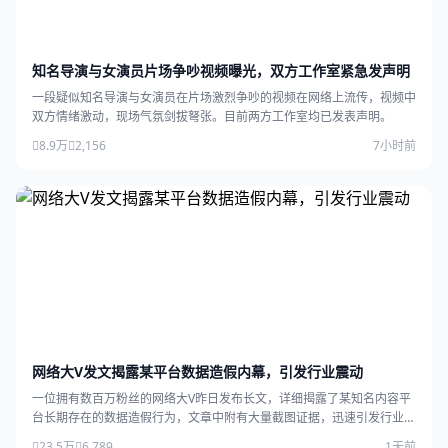
知名导演与女演员片场争吵视频曝光，双方工作室紧急发声明
一段疑似知名导演与女演员在片场激烈争吵的视频在网络上流传，视频中
双方情绪激动，现场气氛剑拔弩张。目前两方工作室均已发表声明。
8.9万
2,156
7小时前
网络大V发文揭露某平台数据造假内幕，引发行业震动
一位拥有数百万粉丝的网络大V昨日发布长文，详细揭露了某知名内容平
台长期存在的数据造假行为，文章中附有大量截图证据，迅速引发行业广
泛关注。
23.5万
6,789
1天前