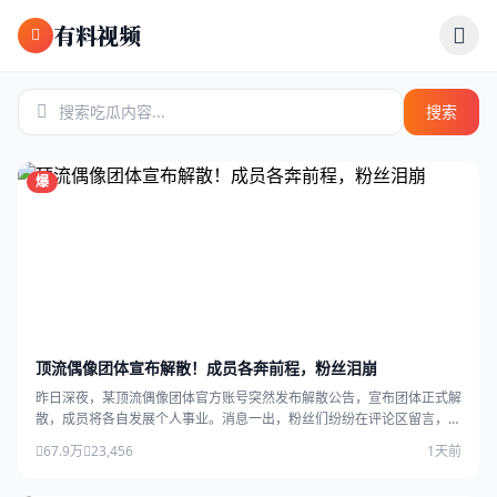
跳过导航
有料视频
搜索
爆
顶流偶像团体宣布解散！成员各奔前程，粉丝泪崩
昨日深夜，某顶流偶像团体官方账号突然发布解散公告，宣布团体正式解
散，成员将各自发展个人事业。消息一出，粉丝们纷纷在评论区留言，场
面感人。
67.9万
23,456
1天前