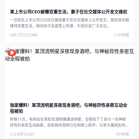
某上市公司CEO被曝双重生活，妻子在社交媒体公开发文维权
一位知名上市公司CEO近日被其妻子在社交媒体上公开发文，指控其长期
维持双重生活，相关帖子迅速登上热搜，引发社会广泛关注。
45.7万
12,340
11小时前
爆
独家爆料！某顶流明星深夜现身酒吧，与神秘异性亲密互动全
程被拍
昨晚11点，有网友在某知名酒吧偶遇该明星，全程拍下了其与一名神秘
异性的亲密互动画面，目前相关视频已在网络上疯传，引发大量网友热
议。
12.8万
3,421
5小时前