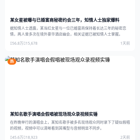
某女星被曝与已婚富商秘密约会三年，知情人士独家爆料
据知情人士透露，某当红女星与一位已婚富商保持着长达三年的秘密恋
情，两人曾多次在境外豪华酒店幽会，相关证据已被知情人士掌握。
56.8万
15,678
1天前
热
某知名歌手演唱会假唱被现场观众录视频实锤
在昨晚举行的演唱会上，某知名歌手被多名现场观众同时录下了疑似假唱
的视频，视频中可以清晰看到其嘴型与音频明显不同步。
45.6万
18,923
2天前