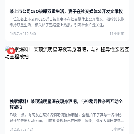
某上市公司CEO被曝双重生活，妻子在社交媒体公开发文维权
一位知名上市公司CEO近日被其妻子在社交媒体上公开发文，指控其长期
维持双重生活，相关帖子迅速登上热搜，引发社会广泛关注。
45.7万
12,340
11小时前
爆
独家爆料！某顶流明星深夜现身酒吧，与神秘异性亲密互动全
程被拍
昨晚11点，有网友在某知名酒吧偶遇该明星，全程拍下了其与一名神秘
异性的亲密互动画面，目前相关视频已在网络上疯传，引发大量网友热
议。
12.8万
3,421
5小时前