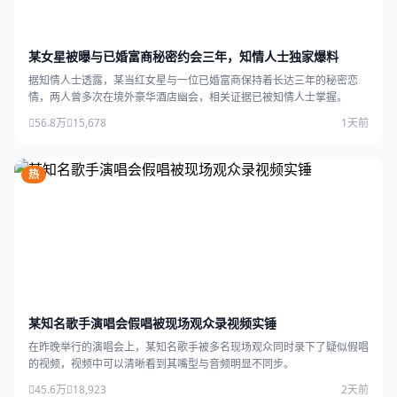
某女星被曝与已婚富商秘密约会三年，知情人士独家爆料
据知情人士透露，某当红女星与一位已婚富商保持着长达三年的秘密恋
情，两人曾多次在境外豪华酒店幽会，相关证据已被知情人士掌握。
56.8万
15,678
1天前
热
某知名歌手演唱会假唱被现场观众录视频实锤
在昨晚举行的演唱会上，某知名歌手被多名现场观众同时录下了疑似假唱
的视频，视频中可以清晰看到其嘴型与音频明显不同步。
45.6万
18,923
2天前