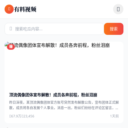
跳过导航
有料视频
搜索
爆
顶流偶像团体宣布解散！成员各奔前程，粉丝泪崩
昨日深夜，某顶流偶像团体官方账号突然发布解散公告，宣布团体正式解
散，成员将各自发展个人事业。消息一出，粉丝们纷纷在评论区留言，场
面感人。
67.9万
23,456
1天前