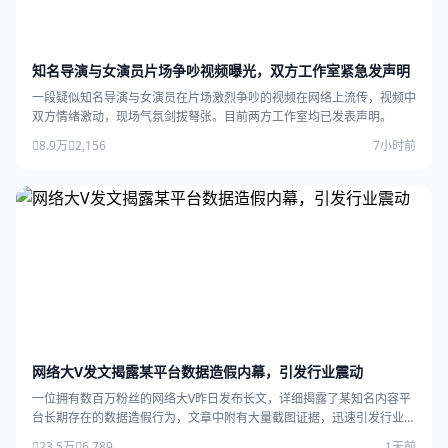
知名导演与女演员片场争吵视频曝光，双方工作室紧急发声明
一段疑似知名导演与女演员在片场激烈争吵的视频在网络上流传，视频中
双方情绪激动，现场气氛剑拔弩张。目前两方工作室均已发表声明。
8.9万
2,156
7小时前
网络大V发文揭露某平台数据造假内幕，引发行业震动
一位拥有数百万粉丝的网络大V昨日发布长文，详细揭露了某知名内容平
台长期存在的数据造假行为，文章中附有大量截图证据，迅速引发行业广
泛关注。
23.5万
6,789
1天前