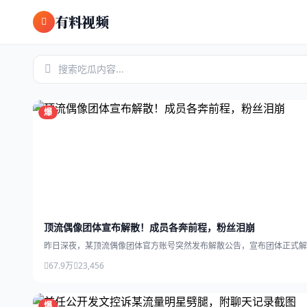
跳过导航
有料视频
爆
顶流偶像团体宣布解散！成员各奔前程，粉丝泪崩
昨日深夜，某顶流偶像团体官方账号突然发布解散公告，宣布团体正式解
67.9万
23,456
爆