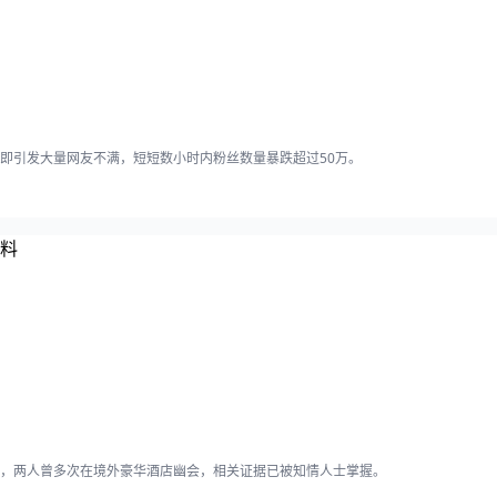
即引发大量网友不满，短短数小时内粉丝数量暴跌超过50万。
，两人曾多次在境外豪华酒店幽会，相关证据已被知情人士掌握。