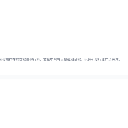
台长期存在的数据造假行为，文章中附有大量截图证据，迅速引发行业广泛关注。